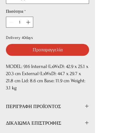
Ποσότητα
*
Delivery 40days
Προπαραγγελία
MODEL: 916 Internal (LxWxD): 42.9 x 25.1 x
20.3 cm External (LxWxD): 44.7 x 29.7 x
21.8 cm Lid: 8.6 cm Base: 11.9 cm Weight:
3.1 kg
ΠΕΡΙΓΡΑΦΗ ΠΡΟΪΟΝΤΟΣ
Τα UK Dry Cases είναι σχεδιασμένα για να
ΔΙΚΑΙΩΜΑ ΕΠΙΣΤΡΟΦΗΣ
παρέχουν την μέγιστη προστασία απέναντι στα
στοιχεία της φύσης , αλλά και την υπέρμετρη