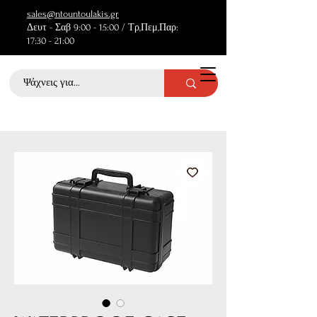
sales@ntountoulakis.gr
Δευτ - Σαβ 9:00 - 15:00 / Τρ,Πεμ,Παρ:
17:30 - 21:00