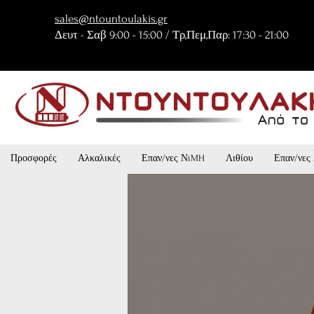
sales@ntountoulakis.gr
Δευτ - Σαβ 9:00 - 15:00 / Τρ,Πεμ,Παρ: 17:30 - 21:00
Προσφορές
Αλκαλικές
Επαν/νες ΝiMH
Λιθίου
Επαν/νες 