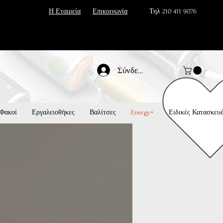
Η Εταιρεία
Επικοινωνία
Τηλ 210 411 9076
Σύνδεση
Φακοί
Εργαλειοθήκες
Βαλίτσες
Energy+
Ειδικές Κατασκευ