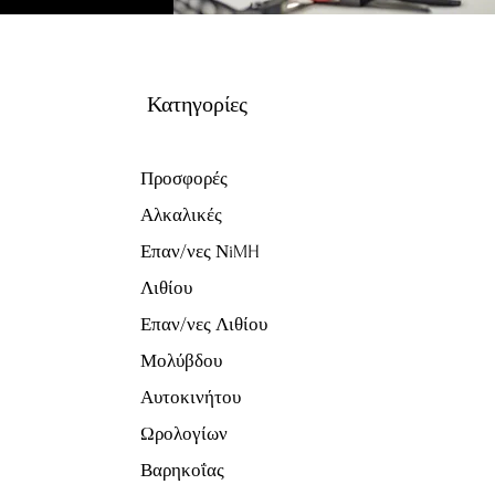
Κατηγορίες
Προσφορές
Αλκαλικές
Επαν/νες ΝiMH
Λιθίου
Επαν/νες Λιθίου
Μολύβδου
Αυτοκινήτου
Ωρολογίων
Βαρηκοΐας