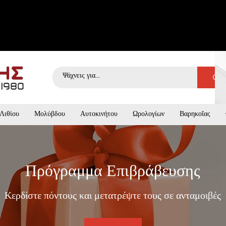
Λιθίου
Μολύβδου
Αυτοκινήτου
Ωρολογίων
Βαρηκοΐας
Πρόγραμμα Επιβράβευσης
Κερδίστε πόντους και μετατρέψτε τους σε ανταμοιβές