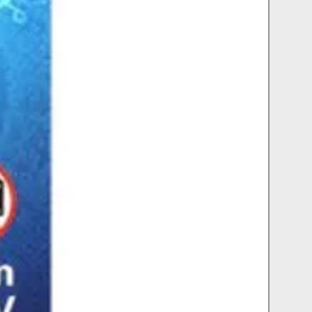
η κατασκευή (non conductive) από ABS
οποία θα είναι 2€ για όλη την Ελλάδα.
τικό που δε διαβρώνεται (corrosion
πιστολιού
736gr
172 x 82 mm
1 x Cree LED
575 lummen
150 m
5 - 19 h
4 x 1.5V (C/LR14)
ABS