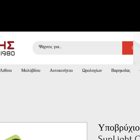
Λιθίου
Μολύβδου
Αυτοκινήτου
Ωρολογίων
Βαρηκοΐας
Υποβρύχιο
SunLight C