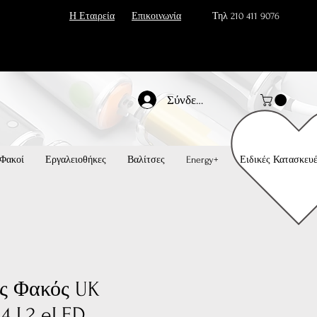
Η Εταιρεία
Επικοινωνία
Τηλ 210 411 9076
Σύνδεση
Φακοί
Εργαλειοθήκες
Βαλίτσες
Energy+
Ειδικές Κατασκευ
ς Φακός UK
4 L2 eLED