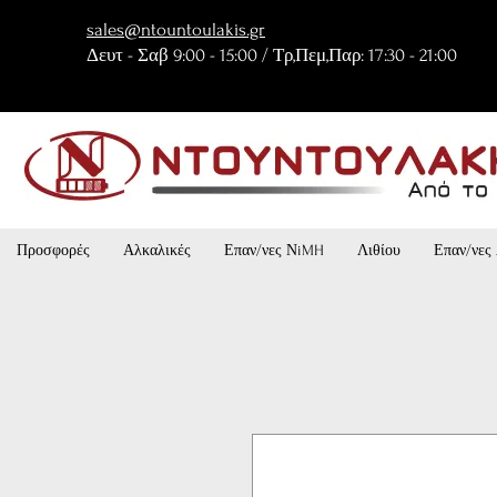
sales@ntountoulakis.gr
Δευτ - Σαβ 9:00 - 15:00 / Τρ,Πεμ,Παρ: 17:30 - 21:00
Προσφορές
Αλκαλικές
Επαν/νες ΝiMH
Λιθίου
Επαν/νες 