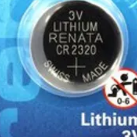
• Ανθεκτική μη αγώγιμ
της παραγγελίας σας η 
και polycarbonate πλασ
resistant)
• Ενσωματωμένη λαβή 
Βάρος
Μήκος
Πηγή Φωτός
Μέγιστη Απόδοση
Βάθος
Αυτονομία
Μπαταρίες
Υλικό Κατασκεύης