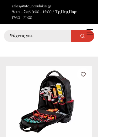
sales@ntountoulakis.gr
Δευτ - Σαβ 9:00 - 15:00 / Τρ,Πεμ,Παρ:
17:30 - 21:00