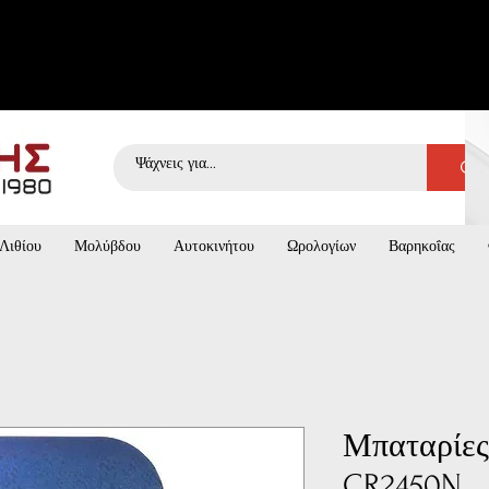
Λιθίου
Μολύβδου
Αυτοκινήτου
Ωρολογίων
Βαρηκοΐας
Μπαταρίες
CR2450N