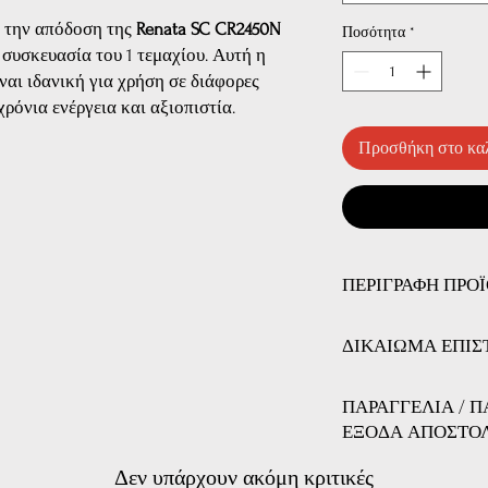
ι την απόδοση της
Renata SC CR2450N
Ποσότητα
*
ε συσκευασία του 1 τεμαχίου. Αυτή η
ναι ιδανική για χρήση σε διάφορες
ρόνια ενέργεια και αξιοπιστία.
Προσθήκη στο κα
ΠΕΡΙΓΡΑΦΗ ΠΡΟ
Χαρακτηριστικά Προϊό
ΔΙΚΑΙΩΜΑ ΕΠΙΣ
Ποσότητα:
1 τεμάχι
Τάση:
3.0V
ΔΙΚΑΙΩΜΑ ΕΠΙΣΤΡ
Διάμετρος:
24.5 χιλ
ΠΑΡΑΓΓΕΛΙΑ / 
Εχετε το δικαίωμα να 
Ύψος:
5.0 χιλιοστά
ΕΞΟΔΑ ΑΠΟΣΤΟ
αγοράσατε, αζημίως κα
Χωρητικότητα:
54
ανακοινώσετε το λόγο γ
EAN:
785618131925
Μπορείτε να παραγγείλ
Δεν υπάρχουν ακόμη κριτικές
επιστροφή των προιόντ
Κατασκευασμένο σ