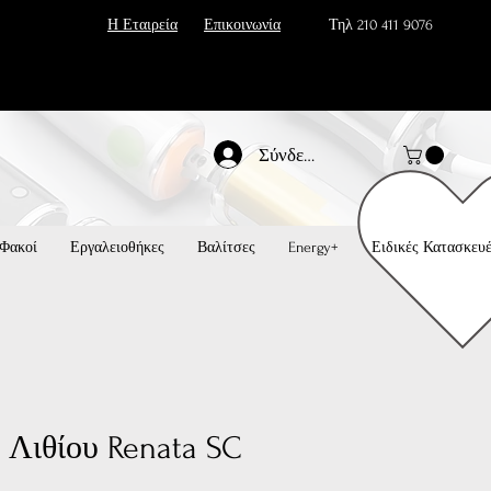
Η Εταιρεία
Επικοινωνία
Τηλ 210 411 9076
Σύνδεση
Φακοί
Εργαλειοθήκες
Βαλίτσες
Energy+
Ειδικές Κατασκευ
 Λιθίου Renata SC