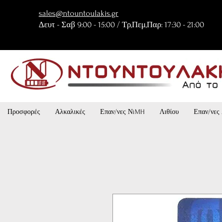
sales@ntountoulakis.gr
Δευτ - Σαβ 9:00 - 15:00 / Τρ,Πεμ,Παρ: 17:30 - 21:00
Προσφορές
Αλκαλικές
Επαν/νες ΝiMH
Λιθίου
Επαν/νες 