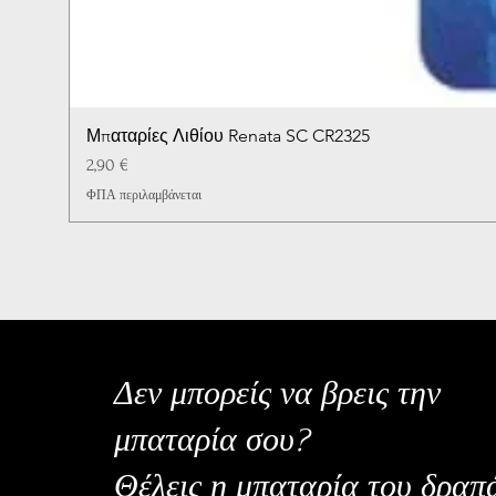
Μπαταρίες Λιθίου Renata SC CR2325
Τιμή
2,90 €
ΦΠΑ περιλαμβάνεται
Δεν μπορείς να βρεις την
μπαταρία σου?
Θέλεις η μπαταρία του δραπ