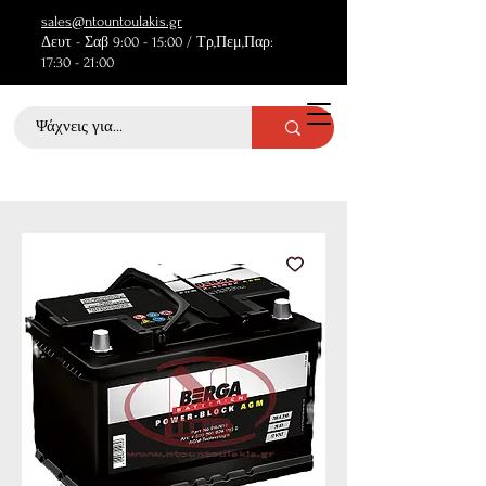
sales@ntountoulakis.gr
Δευτ - Σαβ 9:00 - 15:00 / Τρ,Πεμ,Παρ:
17:30 - 21:00