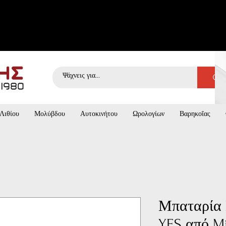
Λιθίου
Μολύβδου
Αυτοκινήτου
Ωρολογίων
Βαρηκοΐας
Μπαταρία
YES από Mi