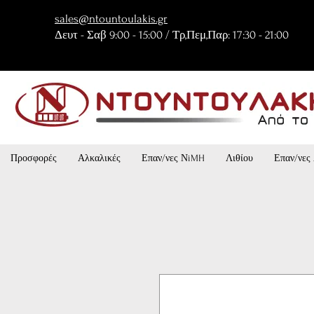
sales@ntountoulakis.gr
Δευτ - Σαβ 9:00 - 15:00 / Τρ,Πεμ,Παρ: 17:30 - 21:00
Προσφορές
Αλκαλικές
Επαν/νες ΝiMH
Λιθίου
Επαν/νες 