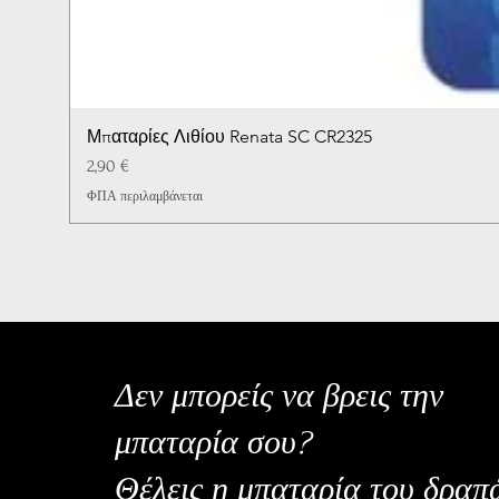
Μπαταρίες Λιθίου Renata SC CR2325
Τιμή
2,90 €
ΦΠΑ περιλαμβάνεται
Δεν μπορείς να βρεις την
μπαταρία σου?
Θέλεις η μπαταρία του δραπ