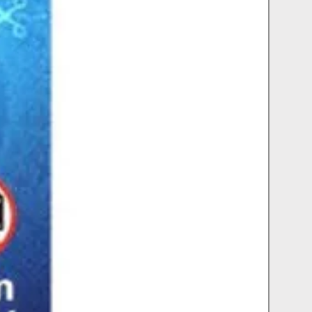
άντε την παραγγελία σας τώρα και
ει η ανάλογη επιβάρυνση στο σύνολο
ιδικές προσφορές μας. Ιδανική για
οποία θα είναι 2€ για όλη την Ελλάδα.
ελματική χρήση, η
μπαταρία VRLA YES
h
είναι η καλύτερη επιλογή σας!