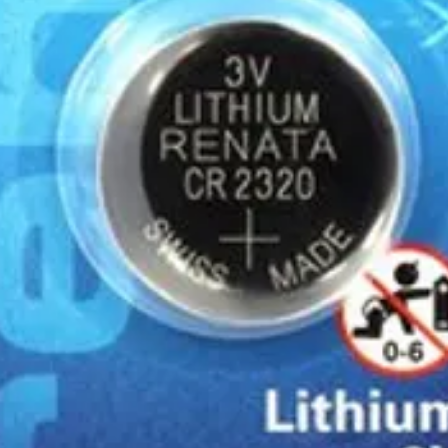
ποιότητας μπαταρία. Κ
μεταφορικών, θα υπάρχ
επωφεληθείτε από τις ε
της παραγγελίας σας η 
βιομηχανική και επαγγ
από MicroKiel 6V 3.4A