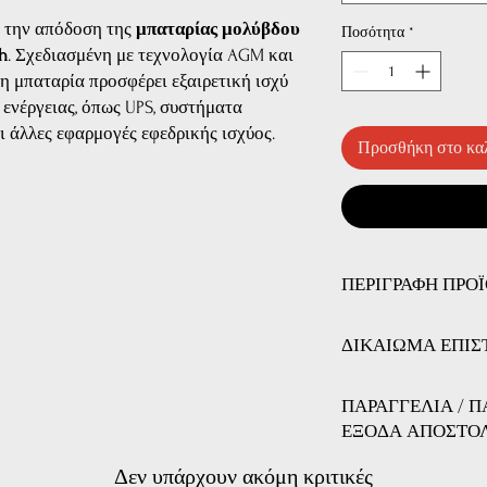
ι την απόδοση της
μπαταρίας μολύβδου
Ποσότητα
*
h
. Σχεδιασμένη με τεχνολογία AGM και
η μπαταρία προσφέρει εξαιρετική ισχύ
 ενέργειας, όπως UPS, συστήματα
 άλλες εφαρμογές εφεδρικής ισχύος.
Προσθήκη στο κα
ΠΕΡΙΓΡΑΦΗ ΠΡΟ
Τεχνικά Χαρακτηριστικ
ΔΙΚΑΙΩΜΑ ΕΠΙΣ
Τύπος Μπαταρίας:
Mat)
ΔΙΚΑΙΩΜΑ ΕΠΙΣΤΡ
Τάση:
6V
ΠΑΡΑΓΓΕΛΙΑ / 
Εχετε το δικαίωμα να 
Χωρητικότητα:
3.4
ΕΞΟΔΑ ΑΠΟΣΤΟ
αγοράσατε, αζημίως κα
Διαστάσεις:
134 x 
ανακοινώσετε το λόγο γ
Μάρκα:
YES από Mi
Μπορείτε να παραγγείλ
Δεν υπάρχουν ακόμη κριτικές
επιστροφή των προιόντ
Γενικά Χαρακτηριστικά