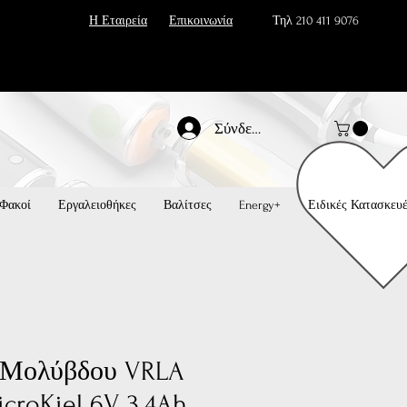
Η Εταιρεία
Επικοινωνία
Τηλ 210 411 9076
Σύνδεση
Φακοί
Εργαλειοθήκες
Βαλίτσες
Energy+
Ειδικές Κατασκευ
 Μολύβδου VRLA
croKiel 6V 3.4Ah