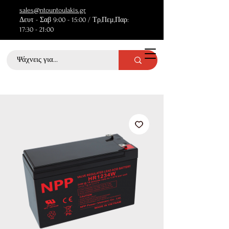
sales@ntountoulakis.gr
Δευτ - Σαβ 9:00 - 15:00 / Τρ,Πεμ,Παρ:
17:30 - 21:00