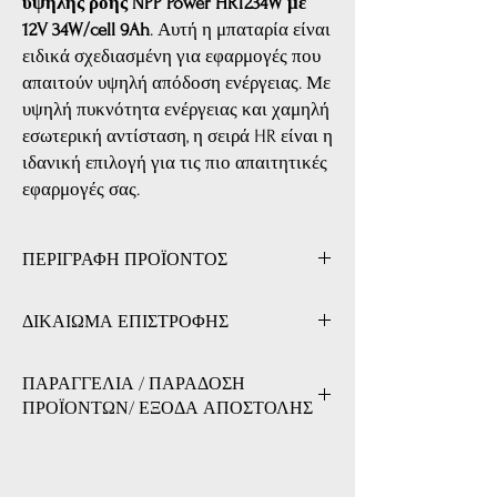
υψηλής ροής NPP Power HR1234W με
12V 34W/cell 9Ah
. Αυτή η μπαταρία είναι
ειδικά σχεδιασμένη για εφαρμογές που
απαιτούν υψηλή απόδοση ενέργειας. Με
υψηλή πυκνότητα ενέργειας και χαμηλή
εσωτερική αντίσταση, η σειρά HR είναι η
ιδανική επιλογή για τις πιο απαιτητικές
εφαρμογές σας.
ΠΕΡΙΓΡΑΦΗ ΠΡΟΪΟΝΤΟΣ
Τεχνικά Χαρακτηριστικά:
ΔΙΚΑΙΩΜΑ ΕΠΙΣΤΡΟΦΗΣ
Τύπος Μπαταρίας:
Μολύβδου Υψηλής Ροής
(High Rate Lead Battery)
ΔΙΚΑΙΩΜΑ ΕΠΙΣΤΡΟΦΗΣ
Τάση:
12V
ΠΑΡΑΓΓΕΛΙΑ / ΠΑΡΑΔΟΣΗ
Εχετε το δικαίωμα να επιστρέψετε τα προιόντα
Ισχύς:
34W/cell
ΠΡΟΪΟΝΤΩΝ/ ΕΞΟΔΑ ΑΠΟΣΤΟΛΗΣ
που αγοράσατε, αζημίως και χωρίς να έχετε
Χωρητικότητα:
9Ah
υποχρέωση να μας ανακοινώσετε το λόγο για
Τερματικά:
F2
Μπορείτε να παραγγείλετε τα προιόντα μας με
τον οποίο επιθυμείτε την επιστροφή των
Διαστάσεις:
151 x 65 x 94 mm
τους ακόλουθους τρόπους:
προιόντων (μόνο στη περίπτωση που τα
Μάρκα:
NPP Power
Από το website.