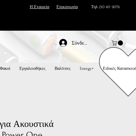
Η Εταιρεία
Επικοινωνία
Τηλ 210 411 9076
Σύνδεση
Φακοί
Εργαλειοθήκες
Βαλίτσες
Energy+
Ειδικές Κατασκευ
για Ακουστικά
 Power One