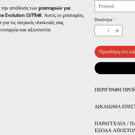
Επιλογή
ι την απόδοση των
μπαταριών για
e Evolution 13/PR48
. Αυτές οι μπαταρίες
Ποσότητα
*
για τις ιατρικές συσκευές σας,
ιτουργία και αξιοπιστία.
Προσθήκη στο κα
ΠΕΡΙΓΡΑΦΗ ΠΡΟ
Χαρακτηριστικά Προϊό
ΔΙΚΑΙΩΜΑ ΕΠΙΣ
Τύπος:
Μπαταρία ψευ
Εφαρμογή:
Ακουστι
ΔΙΚΑΙΩΜΑ ΕΠΙΣΤΡ
συσκευές που απαιτ
ΠΑΡΑΓΓΕΛΙΑ / 
Εχετε το δικαίωμα να 
ενέργειας.
ΕΞΟΔΑ ΑΠΟΣΤΟ
αγοράσατε, αζημίως κα
Ονομαστική Τάση: