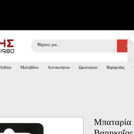
Λιθίου
Μολύβδου
Αυτοκινήτου
Ωρολογίων
Βαρηκοΐας
Μπαταρία 
Βαρηκοΐας