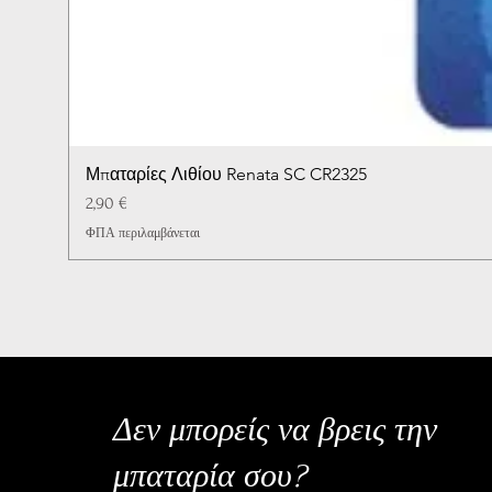
Μπαταρίες Λιθίου Renata SC CR2325
Τιμή
2,90 €
ΦΠΑ περιλαμβάνεται
Δεν μπορείς να βρεις την
μπαταρία σου?