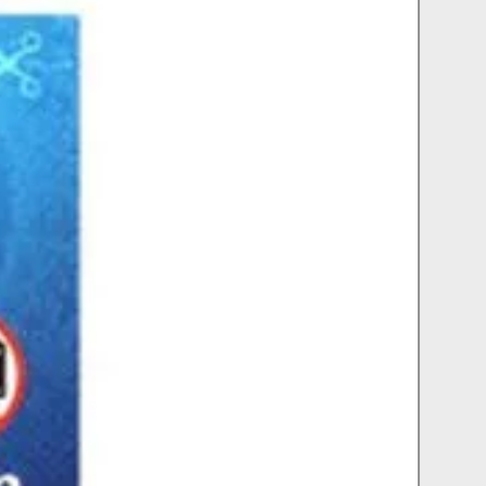
οιπη Ελλάδα
τικαταβολής , εκτός του κόστους των
ει η ανάλογη επιβάρυνση στο σύνολο
οποία θα είναι 2€ για όλη την Ελλάδα.