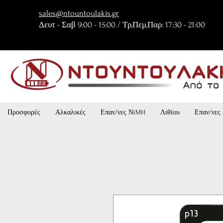
sales@ntountoulakis.gr
Δευτ - Σαβ 9:00 - 15:00 / Τρ,Πεμ,Παρ: 17:30 - 21:00
Προσφορές
Αλκαλικές
Επαν/νες ΝiMH
Λιθίου
Επαν/νες 