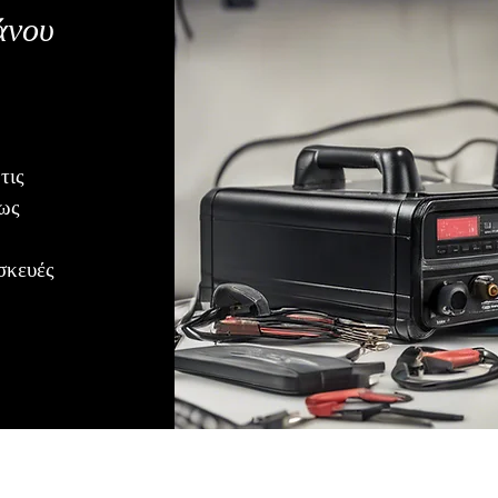
άνου
τις
ρως
σκευές