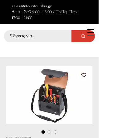
sales@ntountoulakis.gr
Δευτ - Σαβ 9:00 - 15:00 / Τρ,Πεμ,Παρ:
17:30 - 21:00