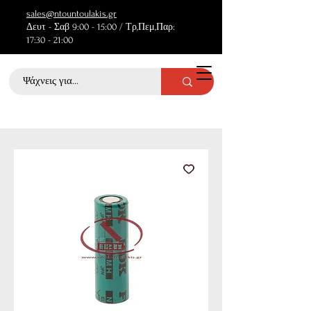
sales@ntountoulakis.gr
Δευτ - Σαβ 9:00 - 15:00 / Τρ,Πεμ,Παρ:
17:30 - 21:00