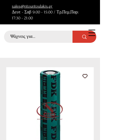
sales@ntountoulakis.gr
Δευτ - Σαβ 9:00 - 15:00 / Τρ,Πεμ,Παρ:
17:30 - 21:00