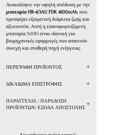
Ανακαλύψτε την υψηλή απόδοση με την
μπαταρία HR-4/3AU FDK 4500mAh
, που
προσφέρει εξαιρετική διάρκεια ζωής και
αξιοπιστία. Αυτή η επαναφορτιζόμενη
μπαταρία NiMH είναι ιδανική για
βιομηχανικές εφαρμογές που απαιτούν
συνεχή και σταθερή πηγή ενέργειας.
ΠΕΡΙΓΡΑΦΗ ΠΡΟΪΟΝΤΟΣ
Προδιαγραφές:
ΔΙΚΑΙΩΜΑ ΕΠΙΣΤΡΟΦΗΣ
Μάρκα:
FDK
Μοντέλο:
HR-4/3AU
ΔΙΚΑΙΩΜΑ ΕΠΙΣΤΡΟΦΗΣ
Τύπος:
NiMH (Νικελίου-Μεταλλικού
ΠΑΡΑΓΓΕΛΙΑ / ΠΑΡΑΔΟΣΗ
Εχετε το δικαίωμα να επιστρέψετε τα προιόντα
Υδριδίου)
ΠΡΟΪΟΝΤΩΝ/ ΕΞΟΔΑ ΑΠΟΣΤΟΛΗΣ
που αγοράσατε, αζημίως και χωρίς να έχετε
Μέγεθος:
4/3 A
υποχρέωση να μας ανακοινώσετε το λόγο για
Τάση:
1.2V
Μπορείτε να παραγγείλετε τα προιόντα μας με
τον οποίο επιθυμείτε την επιστροφή των
Ελάχιστη Χωρητικότητα:
3600 mAh
τους ακόλουθους τρόπους:
προιόντων (μόνο στη περίπτωση που τα
Τυπική Χωρητικότητα:
4000 mAh
Από το website.
προιόντα που παραλάβατε δεν είναι ακριβώς