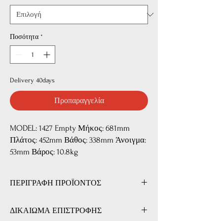
Ποσότητα
*
Delivery 40days
Προπαραγγελία
MODEL: 1427 Empty Μήκος: 681mm
Πλάτος: 452mm Βάθος: 338mm Άνοιγμα:
53mm Βάρος: 10.8kg
ΠΕΡΙΓΡΑΦΗ ΠΡΟΪΟΝΤΟΣ
Τα Loadout Case / Transit Case είναι
ΔΙΚΑΙΩΜΑ ΕΠΙΣΤΡΟΦΗΣ
σχεδιασμένα για να παρέχουν την μέγιστη