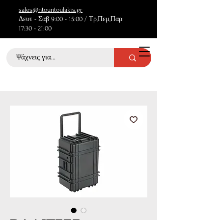
sales@ntountoulakis.gr
Δευτ - Σαβ 9:00 - 15:00 / Τρ,Πεμ,Παρ:
17:30 - 21:00