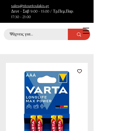
sales@ntountoulakis.gr
Δευτ - Σαβ 9:00 - 15:00 / Τρ,Πεμ,Παρ:
17:30 - 21:00