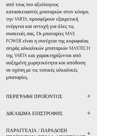
από τους πιο αξιόλογους
κατασκευαστές μπαταριών στον κόσμο,
την VARTA, προσφέρουν εξαιρετική
ενέργεια και αντοχή για όλες τις
συσκευές σας. Οι μπαταρίες MAX
POWER είναι η συνέχεια της κορυφαίας
σειράς αλκαλικών μπαταριών MAXTECH
της VARTA και χαρακτηρίζονται από
αυξημένη χωρητικότητα και απόδοση
σε σχέση με τις τυπικές αλκαλικές
μπαταρίες.
ΠΕΡΙΓΡΑΦΗ ΠΡΟΪΟΝΤΟΣ
Χαρακτηριστικά Προϊόντος:
ΔΙΚΑΙΩΜΑ ΕΠΙΣΤΡΟΦΗΣ
Κωδικός Παραγωγού:
4703
Τύπος Μπαταρίας:
Αλκαλική
ΔΙΚΑΙΩΜΑ ΕΠΙΣΤΡΟΦΗΣ
Κωδικός Τύπου:
LR03/AAA/R03
ΠΑΡΑΓΓΕΛΙΑ / ΠΑΡΑΔΟΣΗ
Εχετε το δικαίωμα να επιστρέψετε τα προιόντα
Πολύ Υψηλή Χωρητικότητα:
Ιδανική για