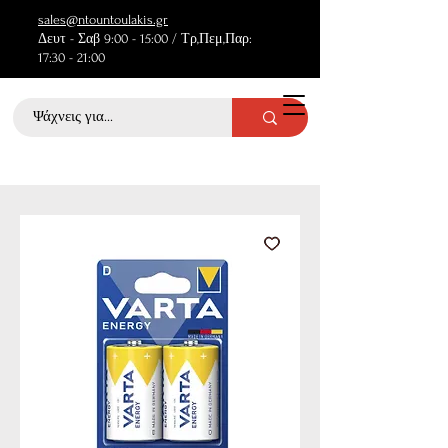
sales@ntountoulakis.gr
Δευτ - Σαβ 9:00 - 15:00 / Τρ,Πεμ,Παρ:
17:30 - 21:00