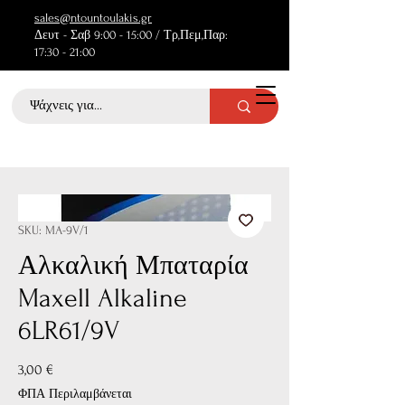
sales@ntountoulakis.gr
Δευτ - Σαβ 9:00 - 15:00 / Τρ,Πεμ,Παρ:
17:30 - 21:00
SKU: MA-9V/1
Αλκαλική Μπαταρία
Maxell Alkaline
6LR61/9V
Τιμή
3,00 €
ΦΠΑ Περιλαμβάνεται