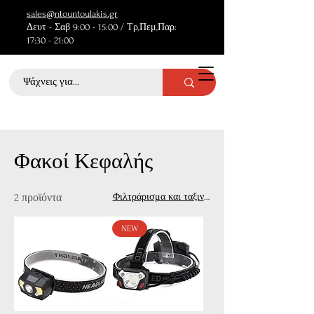
sales@ntountoulakis.gr
Δευτ - Σαβ 9:00 - 15:00 / Τρ,Πεμ,Παρ:
17:30 - 21:00
Αρχική σελίδα
Φακοί Κεφαλής
Φακοί Κεφαλής
2 προϊόντα
Φιλτράρισμα και ταξινόμηση
NEW