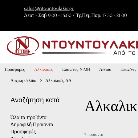
sales@ntountoulakis.gr
Δευτ - Σαβ 9:00 - 15:00 / Τρ,Πεμ,Παρ: 17:30 - 21:00
Προσφορές
Αλκαλικές
Επαν/νες ΝiMH
Λιθίου
Επαν/νες 
Αρχική σελίδα
Αλκαλικές ΑΑ
Αναζήτηση κατά
Αλκαλικ
Όλα τα προϊόντα
Δημοφιλή Προϊόντα
Προσφορές
7 προϊόντα