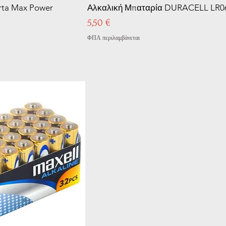
rta Max Power
Αλκαλική Μπαταρία DURACELL LR0
Τιμή
5,50 €
ΦΠΑ περιλαμβάνεται