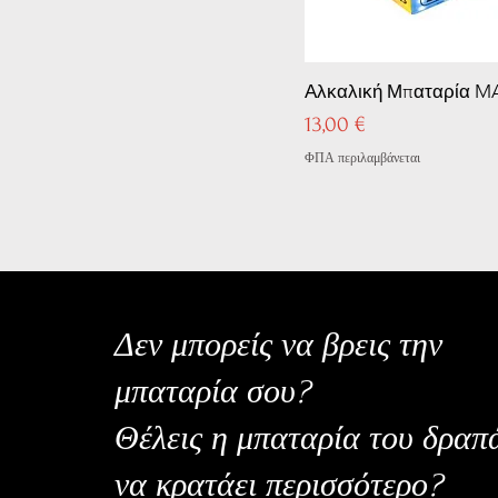
Αλκαλική Μπαταρία MA
Τιμή
13,00 €
ΦΠΑ περιλαμβάνεται
Δεν μπορείς να βρεις την
μπαταρία σου?
Θέλεις η μπαταρία του δραπ
να κρατάει περισσότερο?