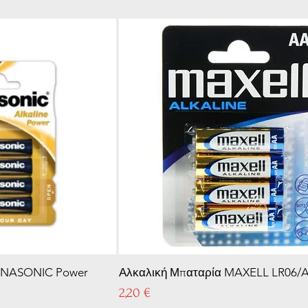
ANASONIC Power
Αλκαλική Μπαταρία MAXELL LR06/
Τιμή
2,20 €