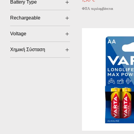
Battery Type
ΦΠΑ περιλαμβάνεται
AA
Rechargeable
no
Voltage
1.5V
Χημική Σύσταση
Alkaline