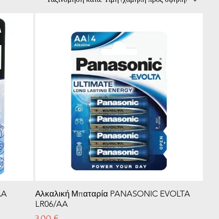
AA
Αλκαλική Μπαταρία PANASONIC EVOLTA
LR06/AA
Τιμή
3,00 €