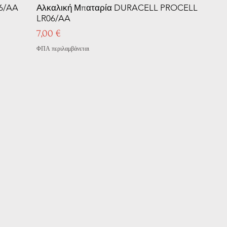
6/AA
Αλκαλική Μπαταρία DURACELL PROCELL
LR06/AA
Τιμή
7,00 €
ΦΠΑ περιλαμβάνεται