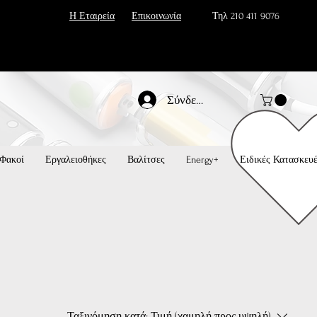
Η Εταιρεία
Επικοινωνία
Τηλ 210 411 9076
Σύνδεση
Φακοί
Εργαλειοθήκες
Βαλίτσες
Energy+
Ειδικές Κατασκευ
Ταξινόμηση κατά:
Τιμή (χαμηλή προς υψηλή)