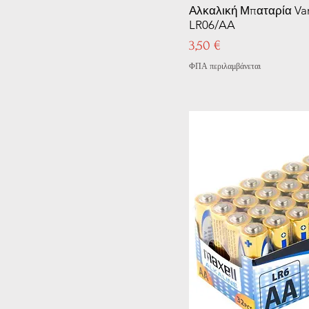
Αλκαλική Μπαταρία Va
LR06/AA
Τιμή
3,50 €
ΦΠΑ περιλαμβάνεται