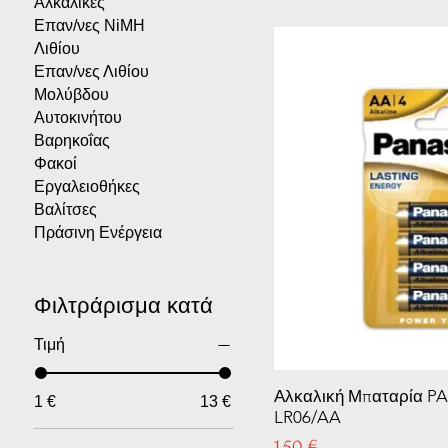
Αλκαλικές
Επαν/νες NiMH
Λιθίου
Επαν/νες Λιθίου
Μολύβδου
Αυτοκινήτου
Βαρηκοΐας
Φακοί
Εργαλειοθήκες
Βαλίτσες
Πράσινη Ενέργεια
Φιλτράρισμα κατά
Τιμή
Αλκαλική Μπαταρία P
1 €
13 €
LR06/AA
Τιμή
1,50 €