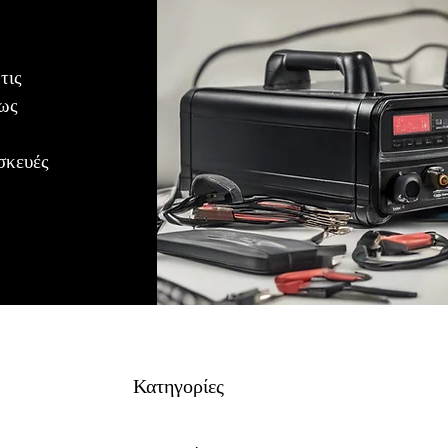
τις
ρως
σκευές
Κατηγορίες