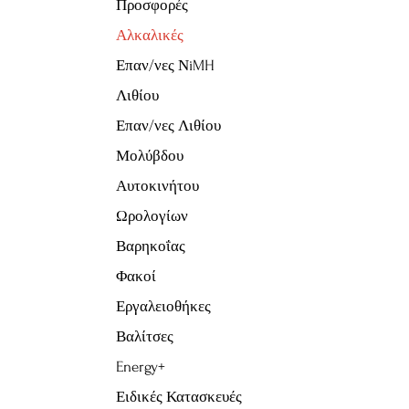
Προσφορές
Αλκαλικές
Επαν/νες ΝiMH
Λιθίου
Επαν/νες Λιθίου
Μολύβδου
Αυτοκινήτου
Ωρολογίων
Βαρηκοΐας
Φακοί
Εργαλειοθήκες
Βαλίτσες
Energy+
Ειδικές Κατασκευές